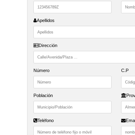
Apellidos
Dirección
Número
C.P
Población
Prov
Teléfono
Emai