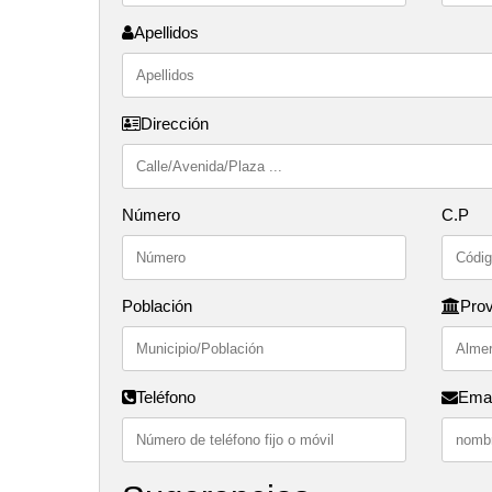
Apellidos
Dirección
Número
C.P
Población
Prov
Teléfono
Emai