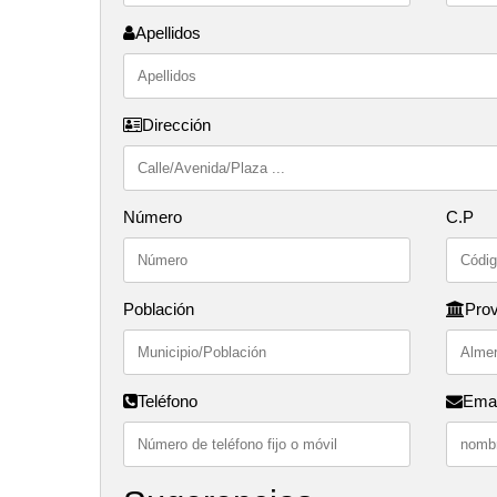
Apellidos
Dirección
Número
C.P
Población
Prov
Teléfono
Emai