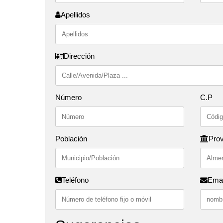
Apellidos
Dirección
Número
C.P
Población
Prov
Teléfono
Emai