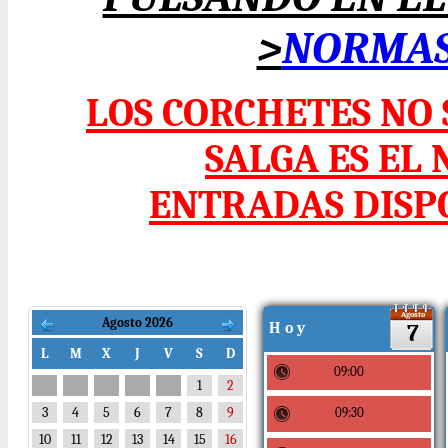
>
NORMAS 
LOS CORCHETES NO
SALGA ES EL
ENTRADAS DISPO
Agosto
Agosto 2026
H o y
7
L
M
X
J
V
S
D
09:00
1
2
3
4
5
6
7
8
9
09:30
10
11
12
13
14
15
16