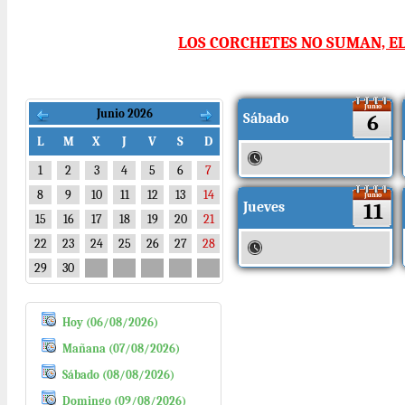
LOS CORCHETES NO SUMAN, E
Junio
Junio 2026
Sábado
6
L
M
X
J
V
S
D
1
2
3
4
5
6
7
8
9
10
11
12
13
14
Junio
Jueves
11
15
16
17
18
19
20
21
22
23
24
25
26
27
28
29
30
Hoy (06/08/2026)
Mañana (07/08/2026)
Sábado (08/08/2026)
Domingo (09/08/2026)