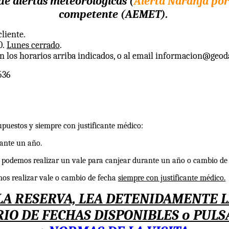
de alertas meteorológicas (
Alerta Naranja por 
competente (AEMET).
liente.
0.
Lunes cerrado
.
n los horarios arriba indicados, o al email informacion@geod
536
supuestos y siempre con justificante médico:
ante un año.
podemos realizar un vale para canjear durante un año o cambio de 
os realizar vale o cambio de fecha
siempre con justificante médico.
LA RESERVA, LEA DETENIDAMENTE LA
O DE FECHAS DISPONIBLES o PULSA