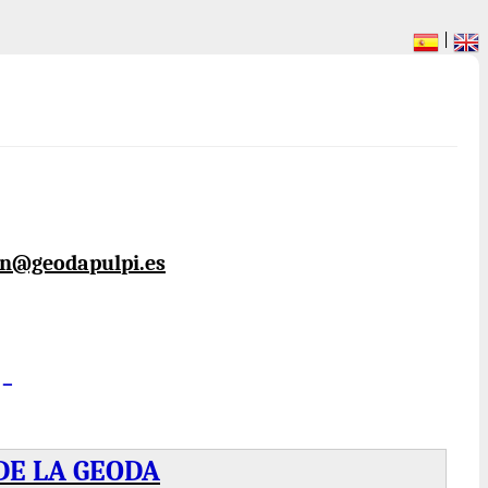
|
n@geodapulpi.es
-
DE LA GEODA