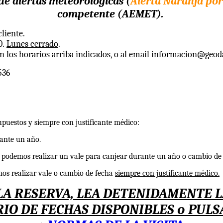
de alertas meteorológicas (
Alerta Naranja por 
competente (AEMET).
liente.
0.
Lunes cerrado
.
n los horarios arriba indicados, o al email informacion@geod
536
supuestos y siempre con justificante médico:
ante un año.
podemos realizar un vale para canjear durante un año o cambio de 
os realizar vale o cambio de fecha
siempre con justificante médico.
LA RESERVA, LEA DETENIDAMENTE LA
O DE FECHAS DISPONIBLES o PULSA