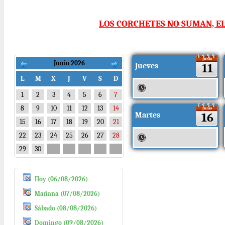
LOS CORCHETES NO SUMAN, E
Junio
Junio 2026
Jueves
11
L
M
X
J
V
S
D
1
2
3
4
5
6
7
8
9
10
11
12
13
14
Junio
Martes
16
15
16
17
18
19
20
21
22
23
24
25
26
27
28
29
30
Hoy (06/08/2026)
Mañana (07/08/2026)
Sábado (08/08/2026)
Domingo (09/08/2026)