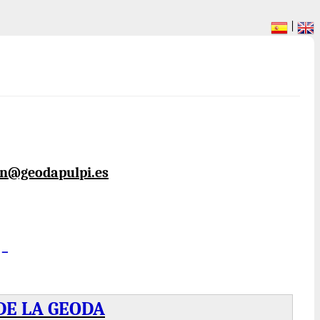
|
n@geodapulpi.es
-
DE LA GEODA