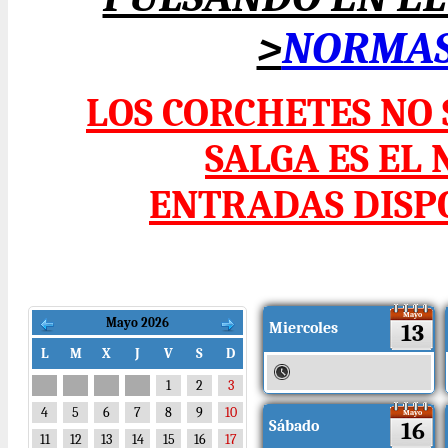
>
NORMAS 
LOS CORCHETES NO
SALGA ES EL
ENTRADAS DISPO
Mayo
Mayo 2026
Miercoles
13
L
M
X
J
V
S
D
1
2
3
4
5
6
7
8
9
10
Mayo
Sábado
16
11
12
13
14
15
16
17