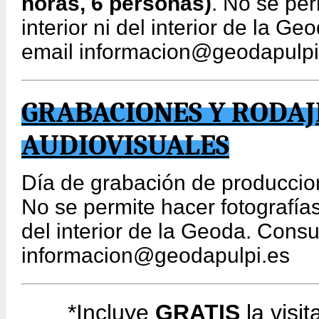
horas, 6 personas)
. No se per
interior ni del interior de la G
email informacion@geodapulpi
GRABACIONES Y RODAJ
AUDIOVISUALES
Día de grabación de produccio
No se permite hacer fotografías 
del interior de la Geoda. Consu
informacion@geodapulpi.es
*Incluye
GRATIS
la visit