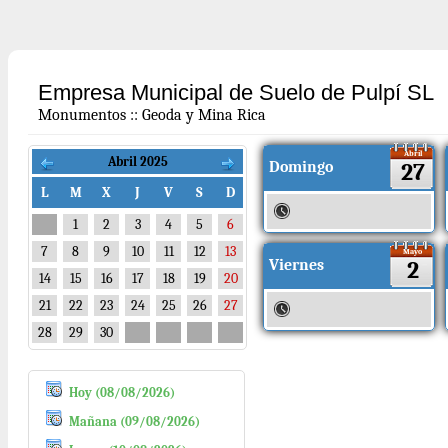
Empresa Municipal de Suelo de Pulpí SL
Monumentos
::
Geoda y Mina Rica
Abril
Abril 2025
Domingo
27
L
M
X
J
V
S
D
1
2
3
4
5
6
7
8
9
10
11
12
13
Mayo
Viernes
2
14
15
16
17
18
19
20
21
22
23
24
25
26
27
28
29
30
Hoy (08/08/2026)
Mañana (09/08/2026)