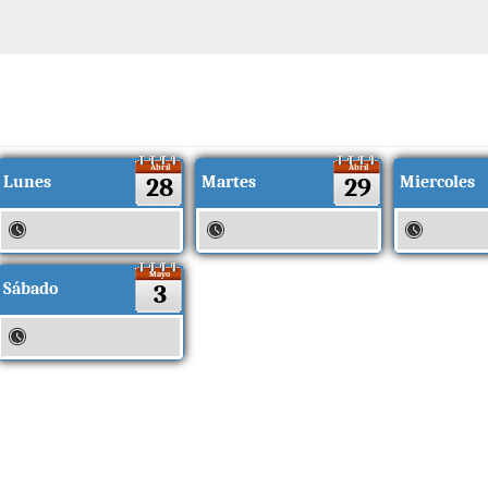
Abril
Abril
Lunes
28
Martes
29
Miercoles
Mayo
Sábado
3