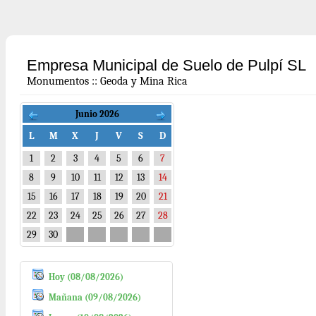
Empresa Municipal de Suelo de Pulpí SL
Monumentos
::
Geoda y Mina Rica
Junio 2026
L
M
X
J
V
S
D
1
2
3
4
5
6
7
8
9
10
11
12
13
14
15
16
17
18
19
20
21
22
23
24
25
26
27
28
29
30
Hoy (08/08/2026)
Mañana (09/08/2026)