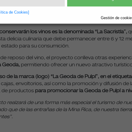
de ahora una
selección de vinos ecológicos de dicha bod
lítica de Cookies]
a la Geoda de Pulpí en uno de sus procesos de elaboraci
Gestión de cookies
conservarán los vinos es la denominada “La Sacristía”,
qu
ta delicia culinaria que debe permanecer entre 6 y 12 
 estado para su consumición.
 de reposo del vino, el proyecto conlleva otras experienc
 la Geoda,
permitiendo ofrecer un nuevo atractivo turísti
so de la marca (logo) “La Geoda de Pulpí”, en el etiqu
ajas, envoltorios, así como la promoción y difusión de
ma de productos
para promocionar la Geoda de Pulpí a nive
to realzará de una forma más especial el turismo de nuest
endo que de las entrañas de la Mina Rica, de nuestra tier
ntes”.