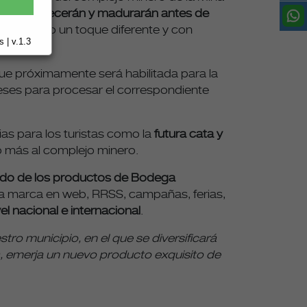
ega envejecerán y madurarán antes de
ón y dando un toque diferente y con
 | v.1.3
e próximamente será habilitada para la
meses para procesar el correspondiente
ias para los turistas como la
futura cata y
co más al complejo minero.
etado de los productos de Bodega
 la marca en web, RRSS, campañas, ferias,
l nacional e internacional
.
ro municipio, en el que se diversificará
ra, emerja un nuevo producto exquisito de