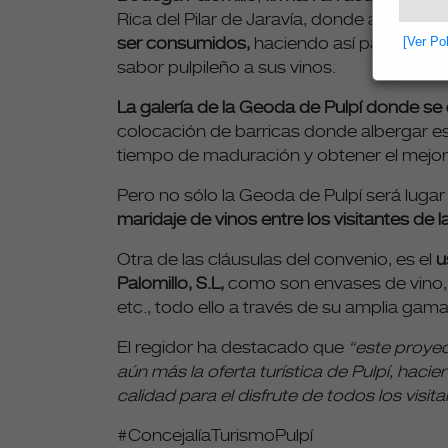
Rica del Pilar de Jaravía, donde a partir 
[Ver Po
ser consumidos,
haciendo así partícipe 
sabor pulpileño a sus vinos.
La galería de la Geoda de Pulpí donde se 
colocación de barricas donde albergar es
tiempo de maduración y obtener el mejor
Pero no sólo la Geoda de Pulpí será lugar
maridaje de vinos entre los visitantes de
Otra de las cláusulas del convenio, es el
u
Palomillo, S.L,
como son envases de vino, c
etc., todo ello a través de su amplia ga
El regidor ha destacado que
“este proyec
aún más la oferta turística de Pulpí, haci
calidad para el disfrute de todos los visita
#ConcejalíaTurismoPulpí