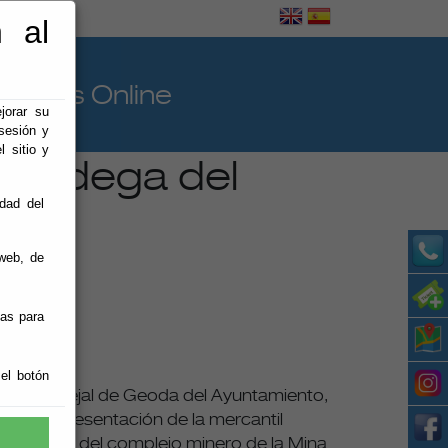
 al
o
ámites Online
jorar su
sesión y
l sitio y
á bodega del
idad del
web, de
ias para
 el botón
; el concejal de Geoda del Ayuntamiento,
, en representación de la mercantil
xplotación del complejo minero de la Mina