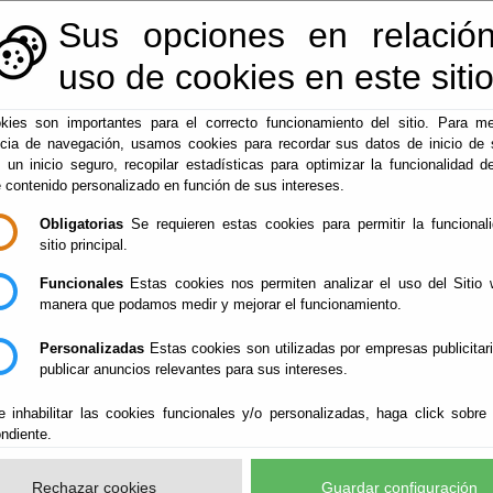
Sus opciones en relación
uso de cookies en este siti
servas
Noticias
Contacto
Tr
kies son importantes para el correcto funcionamiento del sitio. Para me
ncia de navegación, usamos cookies para recordar sus datos de inicio de 
e un inicio seguro, recopilar estadísticas para optimizar la funcionalidad de
ías de la Mina Rica ser
e contenido personalizado en función de sus intereses.
Obligatorias
Se requieren estas cookies para permitir la funcional
a Geoda de Pulpí
sitio principal.
Funcionales
Estas cookies nos permiten analizar el uso del Sitio 
manera que podamos medir y mejorar el funcionamiento.
bodega del futuro vino de la Geoda de Pulpí
Personalizadas
Estas cookies son utilizadas por empresas publicitar
publicar anuncios relevantes para sus intereses.
 selección de vinos ecológicos de Bodega Palomillo
e inhabilitar las cookies funcionales y/o personalizadas, haga click sobre
esa Municipal del Suelo de Pulpí,
S.L, Juan Pedro García
ndiente.
Alfonso Jiménez; y Francisco García e Inés María Asensio
colaboración
para la gestión de la puesta en marcha y e
Rechazar cookies
Guardar configuración